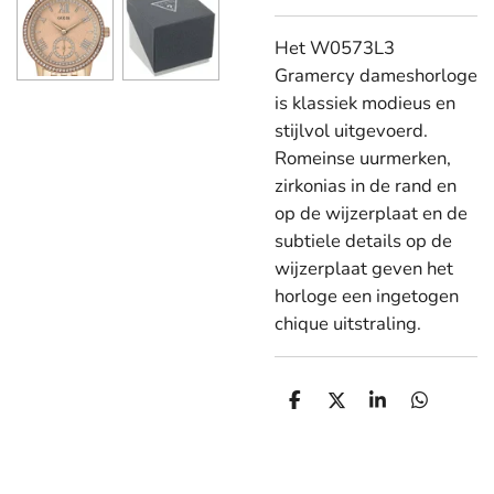
Het W0573L3
Gramercy dameshorloge
is klassiek modieus en
stijlvol uitgevoerd.
Romeinse uurmerken,
zirkonias in de rand en
op de wijzerplaat en de
subtiele details op de
wijzerplaat geven het
horloge een ingetogen
chique uitstraling.
D
D
S
D
e
e
h
e
l
e
a
l
e
l
r
e
n
e
n