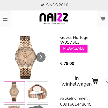
SINDS 2010
Ga
direct
naar
de
hoofdinhoud
Guess Horloge
W0573L3
MEGASALE
€ 79,00
In
winkelwagen
Artikelnummer:
0091661448645