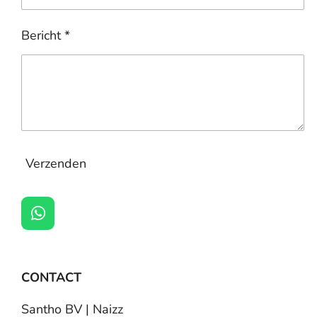
Bericht *
Verzenden
W
h
a
t
CONTACT
s
A
p
Santho BV | Naizz