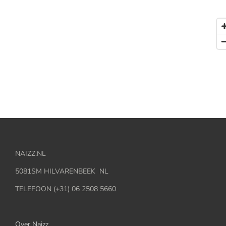
NAIZZ.NL
5081SM HILVARENBEEK NL
TELEFOON (+31) 06 2508 5660
Over Naizz