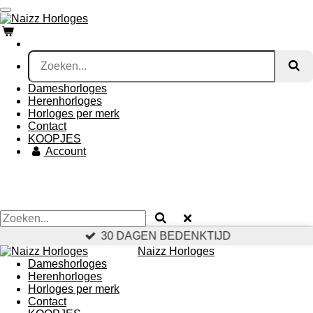
Ga
direct
naar
de
hoofdinhoud
Dameshorloges
Herenhorloges
Horloges per merk
Contact
KOOPJES
Account
30 DAGEN BEDENKTIJD
Naizz Horloges
Dameshorloges
Herenhorloges
Horloges per merk
Contact