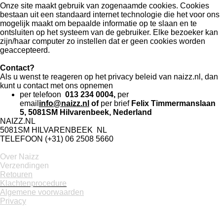
Onze site maakt gebruik van zogenaamde cookies. Cookies
bestaan uit een standaard internet technologie die het voor ons
mogelijk maakt om bepaalde informatie op te slaan en te
ontsluiten op het systeem van de gebruiker. Elke bezoeker kan
zijn/haar computer zo instellen dat er geen cookies worden
geaccepteerd.
Contact?
Als u wenst te reageren op het privacy beleid van naizz.nl, dan
kunt u contact met ons opnemen
per telefoon
013 234 0004,
per
email
info@naizz.nl
of
per brief
Felix Timmermanslaan
5, 5081SM Hilvarenbeek, Nederland
NAIZZ.NL
5081SM HILVARENBEEK NL
TELEFOON (+31) 06 2508 5660
Over Naizz
Verzendingen
Retouren
Klachtenprocedure
Algemene voorwaarden
Privacy