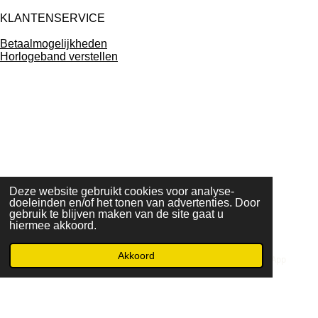
KLANTENSERVICE
Betaalmogelijkheden
Horlogeband verstellen
Deze website gebruikt cookies voor analyse-
doeleinden en/of het tonen van advertenties. Door
gebruik te blijven maken van de site gaat u
Powered by
JouwWeb
hiermee akkoord.
Akkoord
E-mailadres
Telefoonnummer
WhatsApp