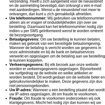
verzending. Heeft u zich aangemeld voor de nieuwsbrief
en de aanmelding bevestigd, dan ontvangt u een e-mail
met aanbiedingen. Wenst u de nieuwsbrief niet meer te
ontvangen, dan kunt u zich gemakkelijk afmelden.
Uw telefoonnummer:
Wij gebruiken uw telefoonnummer
alleen als er vragen of onduidelijkheden zijn over uw
bestelling. Daarnaast kan het telefoonnummer nodig zijn
indien u per SMS geïnformeerd wenst te worden omtrent
de bezorgvoortgang.
Betaalgegevens:
Om uw bestelling te kunnen betalen,
maken wij gebruik van een beveiligde betaalomgeving.
Wanneer de betaling is verricht worden uw gegevens in
onze administratie en bij de bank en betaalservices
verwerkt en opgeslagen om de betaling aan uw bestelling
te kunnen koppelen.
Verkeersgegevens:
Bij elk bezoek aan onze website
worden er verkeersgegevens opgeslagen. Bijvoorbeeld
uw surfgedrag op de website en welke artikelen er
worden besteld. Dit wordt gedaan om de website beter en
gebruiksvriendelijker te maken. Deze gegevens zijn dus
niet persoonsgebonden.
Uw IP-adres:
Wanneer u een bestelling plaatst dan wordt
uw IP-adres opgeslagen, dit om fraude te voorkomen.
Fraude:
Om fraude te voorkomen onderzoeken wij ook
klantgegevens. Mocht het nodig zijn dan kunnen wij uw