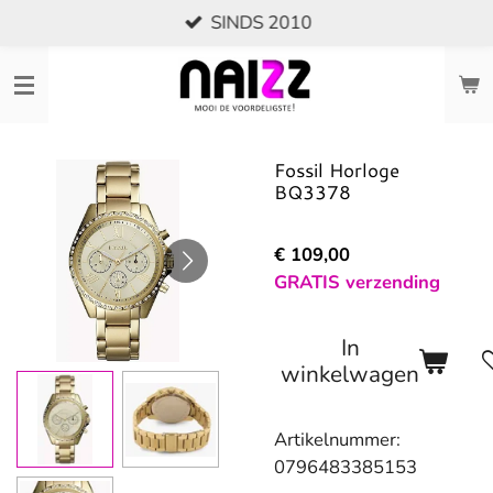
SINDS 2010
Ga
direct
naar
de
hoofdinhoud
Fossil Horloge
BQ3378
€ 109,00
GRATIS verzending
In
winkelwagen
Artikelnummer:
0796483385153