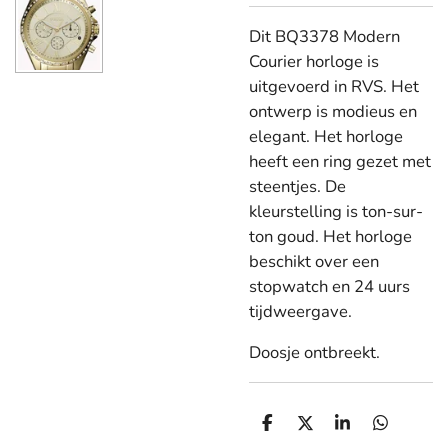
Dit BQ3378 Modern
Courier horloge is
uitgevoerd in RVS. Het
ontwerp is modieus en
elegant. Het horloge
heeft een ring gezet met
steentjes. De
kleurstelling is ton-sur-
ton goud. Het horloge
beschikt over een
stopwatch en 24 uurs
tijdweergave.
Doosje ontbreekt.
D
D
S
D
e
e
h
e