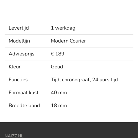
l
e
a
l
e
l
r
e
n
e
n
Levertijd
1 werkdag
Modellijn
Modern Courier
Adviesprijs
€ 189
Kleur
Goud
Functies
Tijd, chronograaf, 24 uurs tijd
Formaat kast
40 mm
Breedte band
18 mm
NAIZZ.NL