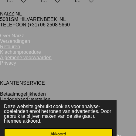
In winkelwagen
In winkelwagen
In winkelwagen
NAIZZ.NL
5081SM HILVARENBEEK NL
TELEFOON (+31) 06 2508 5660
Over Naizz
Verzendingen
Retouren
Klachtenprocedure
Algemene voorwaarden
Privacy
KLANTENSERVICE
Betaalmogelijkheden
Horlogeband verstellen
Deze website gebruikt cookies voor analyse-
doeleinden en/of het tonen van advertenties. Door
gebruik te blijven maken van de site gaat u
hiermee akkoord.
Akkoord
E-mailadres
Telefoonnummer
WhatsApp