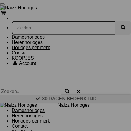
Ga
direct
naar
de
hoofdinhoud
Dameshorloges
Herenhorloges
Horloges per merk
Contact
KOOPJES
Account
30 DAGEN BEDENKTIJD
Naizz Horloges
Dameshorloges
Herenhorloges
Horloges per merk
Contact